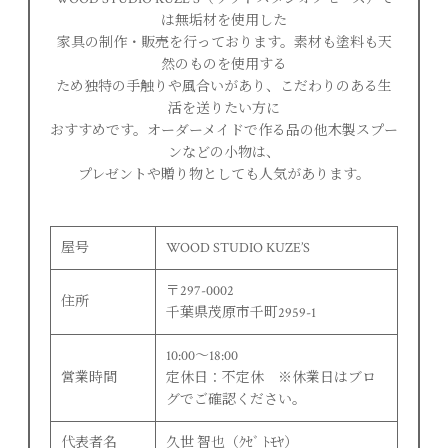
は無垢材を使用した
家具の制作・販売を行っております。素材も塗料も天
然のものを使用する
ため独特の手触りや風合いがあり、こだわりのある生
活を送りたい方に
おすすめです。オーダーメイドで作る品の他木製スプー
ンなどの小物は、
プレゼントや贈り物としても人気があります。
屋号
WOOD STUDIO KUZE’S
〒297-0002
住所
千葉県茂原市千町2959-1
10:00〜18:00
営業時間
定休日：不定休 ※休業日はブロ
グでご確認ください。
代表者名
久世 智也（ｸｾﾞ ﾄﾓﾔ）