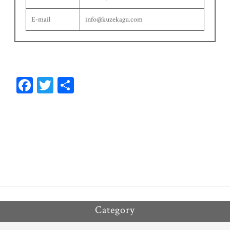
E-mail
info@kuzekagu.com
Fa
T
共
ce
wi
有
bo
tt
ok
er
Category