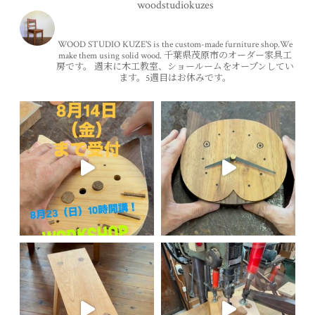
woodstudiokuzes
WOOD STUDIO KUZE'S is the custom-made furniture shop.We
make them using solid wood.
千葉県茂原市のオーダー家具工
房です。
週末に木工教室、ショールームをオープンしてい
ます。5週目はお休みです。