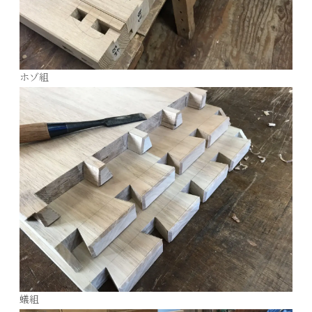
ホゾ組
蟻組