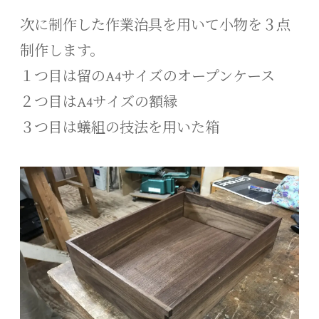
次に制作した作業治具を用いて小物を３点
制作します。
１つ目は留のA4サイズのオープンケース
２つ目はA4サイズの額縁
３つ目は蟻組の技法を用いた箱