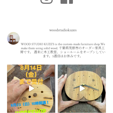
woodstudiokuzes
WOOD STUDIO KUZE'S is the custom-made furniture shop.We
make them using solid wood.
千葉県茂原市のオーダー家具工
房です。
週末に木工教室、ショールームをオープンしてい
ます。5週目はお休みです。