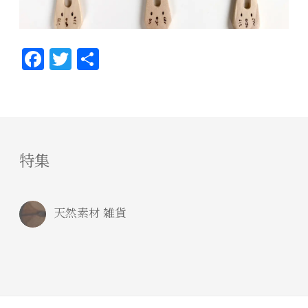
Fa
T
共
ce
wi
有
bo
tt
ok
er
特集
天然素材 雑貨