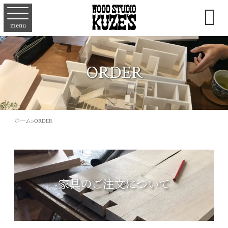

menu
ORDER
ホーム
>
ORDER
家具のご注文について