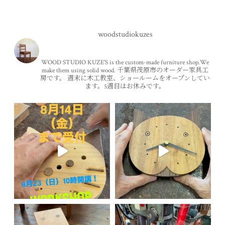
woodstudiokuzes
WOOD STUDIO KUZE'S is the custom-made furniture shop.We
make them using solid wood.
千葉県茂原市のオーダー家具工
房です。
週末に木工教室、ショールームをオープンしてい
ます。5週目はお休みです。