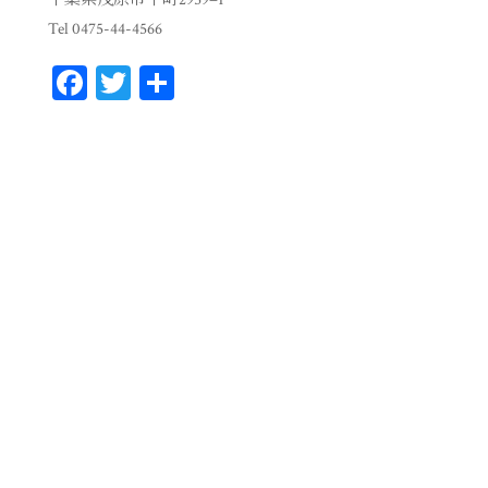
Tel 0475-44-4566
Fa
T
共
ce
wi
有
bo
tt
ok
er