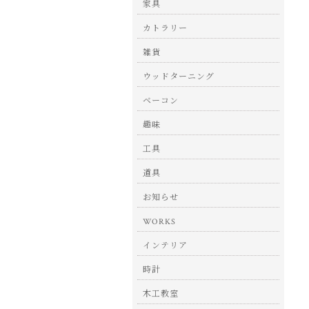
家具
カトラリー
雑貨
ウッドターニング
ベーコン
趣味
工具
道具
お知らせ
WORKS
インテリア
時計
木工教室