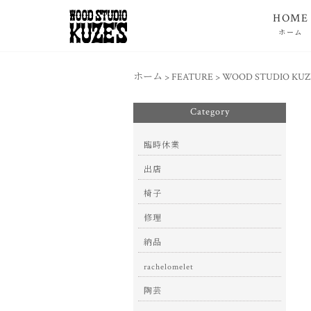
HOME
ホーム
ホーム
>
FEATURE
>
WOOD STUDIO K
Category
臨時休業
出店
椅子
修理
納品
rachelomelet
陶芸