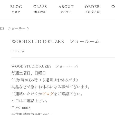
BLOG
CLASS
ABOUT
ORDER
C
ブログ
木工教室
アバウト
ご注文方法
UZE’S ショールーム
WOOD STUDIO KUZE’S ショールーム
2020.11.25
WOOD STUDIO KUZE’S ショールーム
毎週土曜日、日曜日
午後1時から5時（５週目はお休みです）
納品などで急にお休みになる事がございます。
ご連絡いただくか
ブログ
をご確認下さい。
平日はご連絡下さい。
〒297-0002
千葉県茂原市千町2959−1