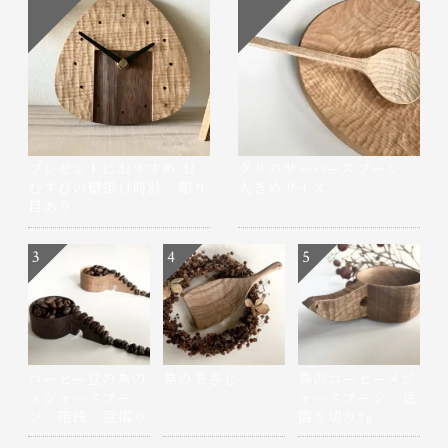
プレゼントにおすすめ お
クリのサーバースプーン
むすびの壁掛け時計 彫り
大きめサイズ
目あり…
3
4
5
コーヒー豆の為の
鳥の茶さじ
鳥のコーヒーメジ
メジャースプー
ャースプーン 豆
ン 階段 豆摺り
摺り切り7g
切り7g