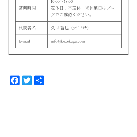
10:00〜18:00
営業時間
定休日：不定休 ※休業日はブロ
グでご確認ください。
代表者名
久世 智也（ｸｾﾞ ﾄﾓﾔ）
E-mail
info@kuzekagu.com
Fa
T
共
ce
wi
有
bo
tt
ok
er