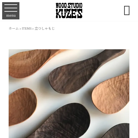

menu
ホーム
>
ITEMS
>
立つしゃもじ