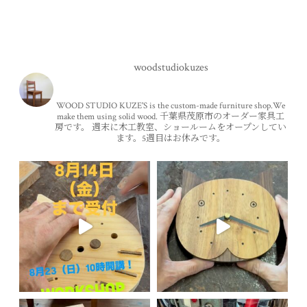
woodstudiokuzes
WOOD STUDIO KUZE'S is the custom-made furniture shop.We
make them using solid wood.
千葉県茂原市のオーダー家具工
房です。
週末に木工教室、ショールームをオープンしてい
ます。5週目はお休みです。