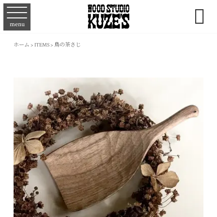

menu
ホーム
>
ITEMS
>
鳥の茶さじ