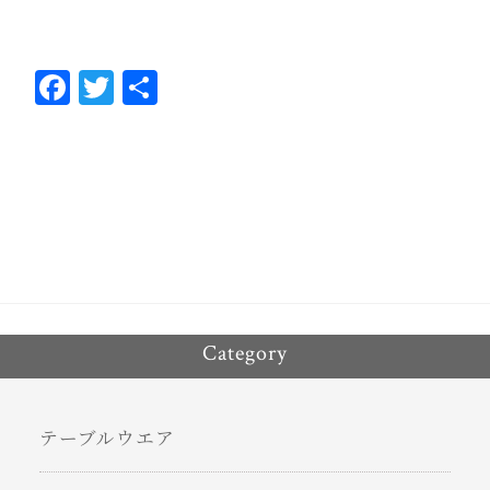
Fa
T
共
ce
wi
有
bo
tt
ok
er
Category
テーブルウエア