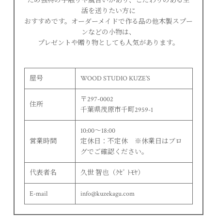
ため独特の手触りや風合いがあり、こだわりのある生
活を送りたい方に
おすすめです。オーダーメイドで作る品の他木製スプー
ンなどの小物は、
プレゼントや贈り物としても人気があります。
屋号
WOOD STUDIO KUZE’S
〒297-0002
住所
千葉県茂原市千町2959-1
10:00〜18:00
営業時間
定休日：不定休 ※休業日はブロ
グでご確認ください。
代表者名
久世 智也（ｸｾﾞ ﾄﾓﾔ）
E-mail
info@kuzekagu.com