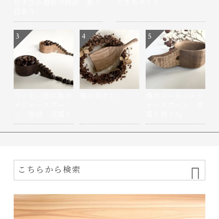
むすびの壁掛け時計 彫り
大きめサイズ
目あり…
3
4
5
コーヒー豆の為の
鳥の茶さじ
鳥のコーヒーメジ
メジャースプー
ャースプーン 豆
ン 階段 豆摺り
摺り切り7g
切り7g