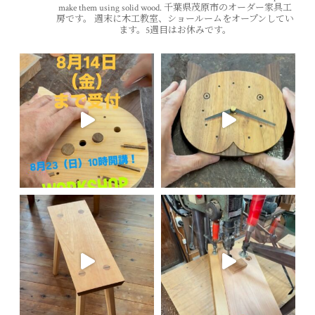
make them using solid wood.
千葉県茂原市のオーダー家具工
房です。
週末に木工教室、ショールームをオープンしてい
ます。5週目はお休みです。