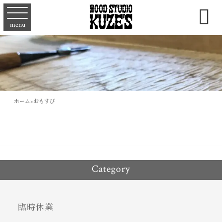

menu
ホーム
>
おもすび
Category
臨時休業