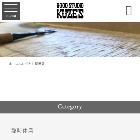

menu
ホーム
>
エポキシ接着剤
Category
臨時休業