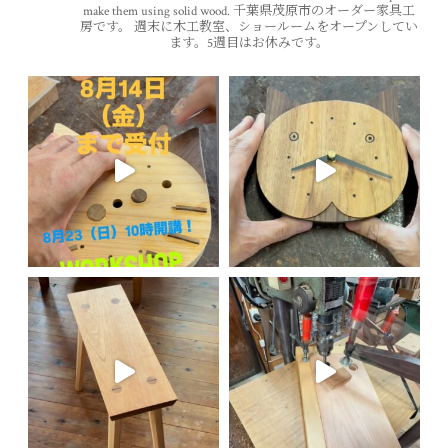
make them using solid wood.
千葉県茂原市のオーダー家具工
房です。
週末に木工教室、ショールームをオープンしてい
ます。5週目はお休みです。