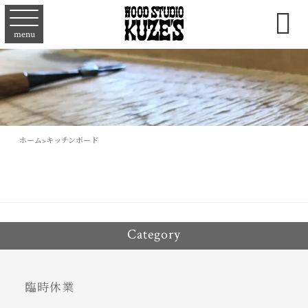

menu
ホーム
>
キッチンボード
Category
臨時休業