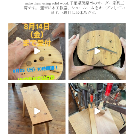
make them using solid wood.
千葉県茂原市のオーダー家具工
房です。
週末に木工教室、ショールームをオープンしてい
ます。5週目はお休みです。