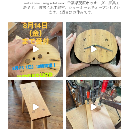
make them using solid wood.
千葉県茂原市のオーダー家具工
房です。
週末に木工教室、ショールームをオープンしてい
ます。5週目はお休みです。