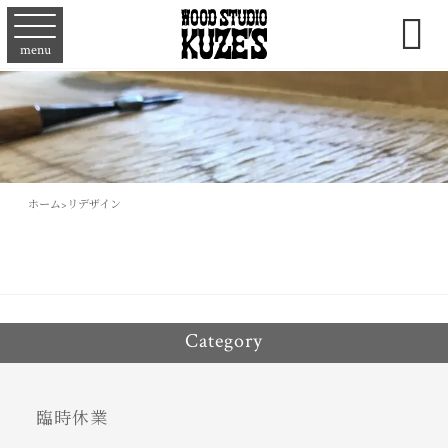

menu
ホーム
>
リデザイン
Category
臨時休業