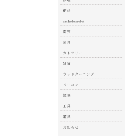
修理
納品
rachelomelet
陶芸
家具
カトラリー
雑貨
ウッドターニング
ベーコン
趣味
工具
道具
お知らせ