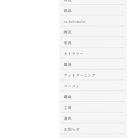
修理
納品
rachelomelet
陶芸
家具
カトラリー
雑貨
ウッドターニング
ベーコン
趣味
工具
道具
お知らせ