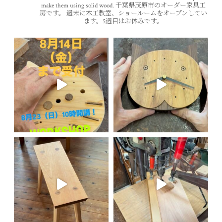
make them using solid wood.
千葉県茂原市のオーダー家具工
房です。
週末に木工教室、ショールームをオープンしてい
ます。5週目はお休みです。