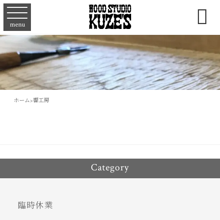

menu
ホーム
>
響工房
Category
臨時休業