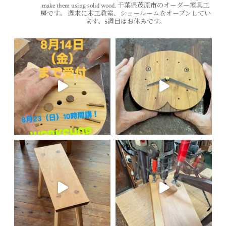
make them using solid wood.
千葉県茂原市のオーダー家具工
房です。
週末に木工教室、ショールームをオープンしてい
ます。5週目はお休みです。