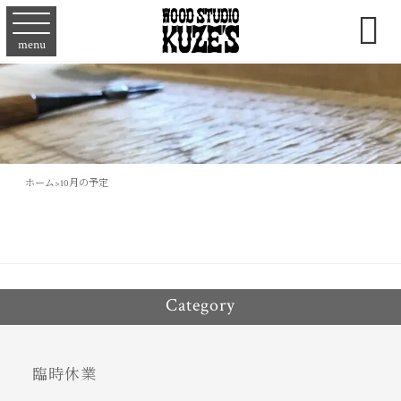

menu
ホーム
>
10月の予定
Category
臨時休業