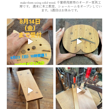
make them using solid wood.
千葉県茂原市のオーダー家具工
房です。
週末に木工教室、ショールームをオープンしてい
ます。5週目はお休みです。