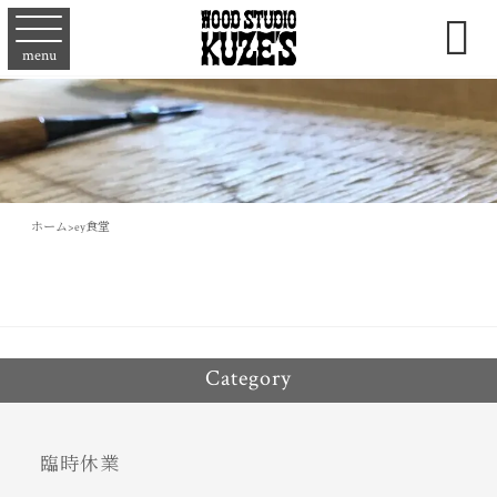

menu
ホーム
>
ey食堂
Category
臨時休業