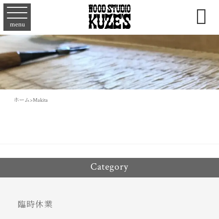

menu
ホーム
>
Makita
Category
臨時休業