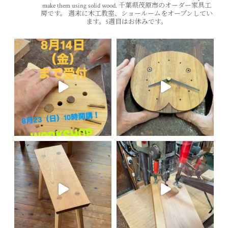
make them using solid wood.
千葉県茂原市のオーダー家具工
房です。
週末に木工教室、ショールームをオープンしてい
ます。5週目はお休みです。