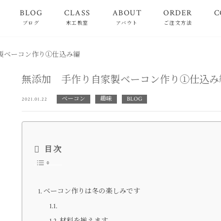
BLOG
CLASS
ABOUT
ORDER
C
ブログ
木工教室
アバウト
ご注文方法
製ベーコン作り①仕込み編
無添加 手作り自家製ベーコン作り①仕込み
ベーコン
趣味
BLOG
2021.01.22
目次
ベーコン作りは冬の楽しみです