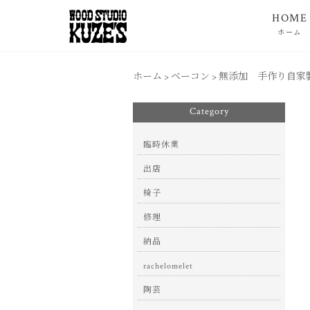
HOME
ホーム
ホーム
>
ベーコン
>
無添加 手作り自家
Category
臨時休業
出店
椅子
修理
納品
rachelomelet
陶芸