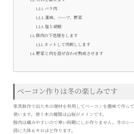
材料を揃えます
バラ肉
薬味、ハーブ、野菜
塩と胡椒
豚肉の下処理をします
カットして肉刺しします
野菜と肉を混ぜ合わせ熟成させます
ベーコン作りは冬の楽しみです
家具制作で出た木の端材を利用してベーコンを趣味で作っ
使います。使う木の種類は山桜がメインです。
豚肉は痛みやすいので寒い時期にしか作りません。冬のシ
回に大体６キロほど作ります。