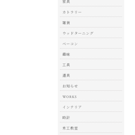
家具
カトラリー
雑貨
ウッドターニング
ベーコン
趣味
工具
道具
お知らせ
WORKS
インテリア
時計
木工教室