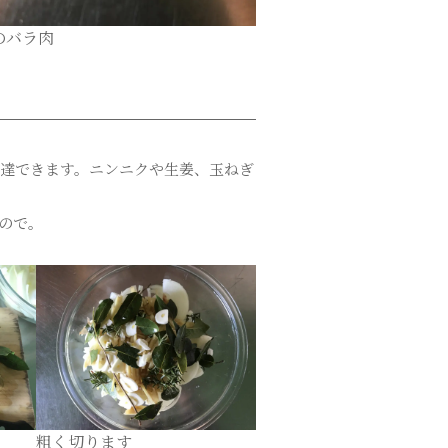
のバラ肉
達できます。ニンニクや生姜、玉ねぎ
ので。
粗く切ります