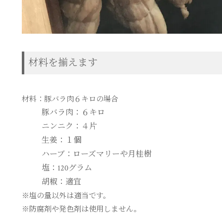
材料を揃えます
材料：豚バラ肉６キロの場合
豚バラ肉：６キロ
ニンニク：４片
生姜：１個
ハーブ：ローズマリーや月桂樹
塩：120グラム
胡椒：適宜
※塩の量以外は適当です。
※防腐剤や発色剤は使用しません。