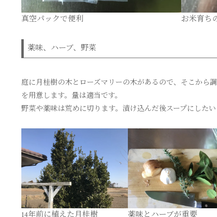
真空パックで便利
お米育ち
薬味、ハーブ、野菜
庭に月桂樹の木とローズマリーの木があるので、そこから調
を用意します。量は適当です。
野菜や薬味は荒めに切ります。漬け込んだ後スープにしたい
14年前に植えた月桂樹
薬味とハーブが重要