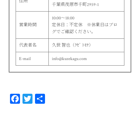
住所
千葉県茂原市千町2959-1
10:00〜18:00
営業時間
定休日：不定休 ※休業日はブロ
グでご確認ください。
代表者名
久世 智也（ｸｾﾞ ﾄﾓﾔ）
E-mail
info@kuzekagu.com
Fa
T
共
ce
wi
有
bo
tt
ok
er