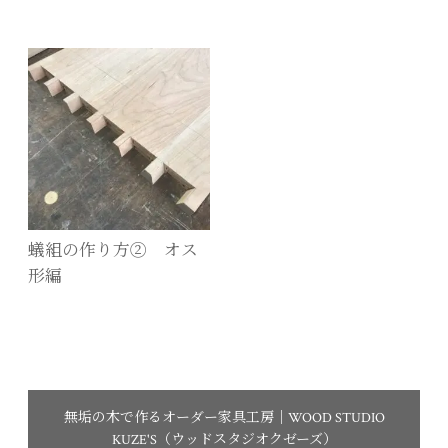
蟻組の作り方② オス
形編
無垢の木で作るオーダー家具工房｜WOOD STUDIO
KUZE'S（ウッドスタジオクゼーズ）