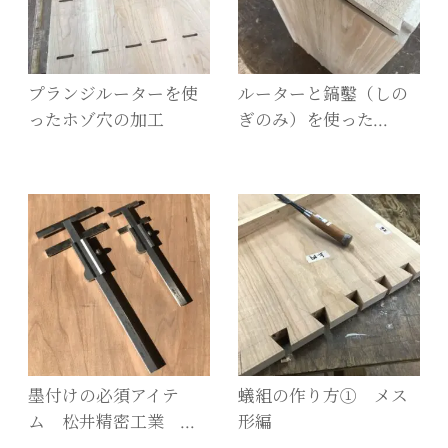
プランジルーターを使
ルーターと鎬鑿（しの
ったホゾ穴の加工
ぎのみ）を使った…
墨付けの必須アイテ
蟻組の作り方① メス
ム 松井精密工業 …
形編