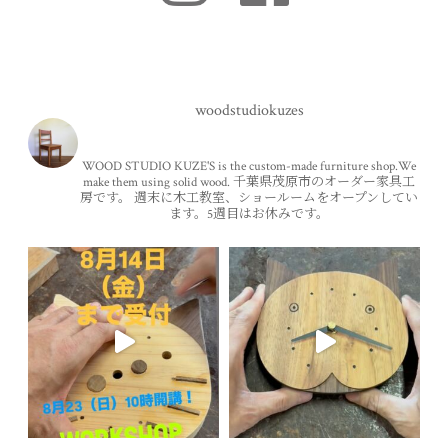
woodstudiokuzes
WOOD STUDIO KUZE'S is the custom-made furniture shop.We
make them using solid wood.
千葉県茂原市のオーダー家具工
房です。
週末に木工教室、ショールームをオープンしてい
ます。5週目はお休みです。