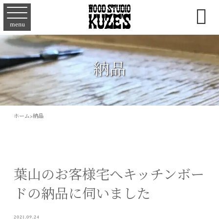

menu
納品
ホーム
>
納品
葉山のお客様宅へキッチンボー
ドの納品に伺いました
2021.09.24