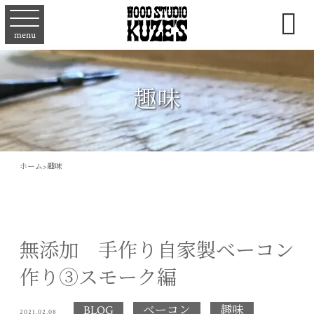

menu
趣味
ホーム
>
趣味
無添加 手作り自家製ベーコン
作り③スモーク編
BLOG
ベーコン
趣味
2021.02.08