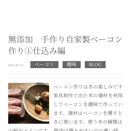
無添加 手作り自家製ベーコン
作り①仕込み編
ベーコン
趣味
BLOG
2021.01.22
ベーコン作りは冬の楽しみです
家具制作で出た木の端材を利用
してベーコンを趣味で作ってい
ます。端材はベーコンを燻すと
きに使います。使う木の種類は
山桜がメインです。 豚肉は痛みやすいので寒い時