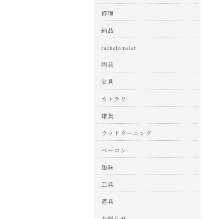
修理
納品
rachelomelet
陶芸
家具
カトラリー
雑貨
ウッドターニング
ベーコン
趣味
工具
道具