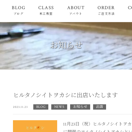
BLOG
CLASS
ABOUT
ORDER
C
ブログ
木工教室
アバウト
ご注文方法
お知らせ
ヒルタノシイトヲカシに出店いたします
BLOG
NEWS
お知らせ
出店
2023.11.23
11月23日（祝）ヒルタノシイトヲ