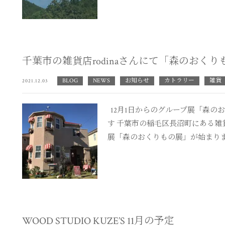
千葉市の雑貨店rodinaさんにて「森のおく
BLOG
NEWS
お知らせ
カトラリー
雑貨
2021.12.03
12月1日からのグループ展「森の
す 千葉市の稲毛区長沼町にある雑貨
展「森のおくりもの展」が始まりまし
WOOD STUDIO KUZE’S 11月の予定