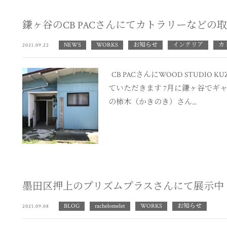
鎌ヶ谷のCB PACさんにてカトラリーなどの
NEWS
WORKS
お知らせ
インテリア
カ
2021.09.22
CB PACさんにWOOD STUDIO
ていただきます 7月に鎌ヶ谷でギャ
の柿木（かきのき）さん...
墨田区押上のプリズムプラスさんにて展示中
BLOG
rachelomelet
WORKS
お知らせ
2021.09.08