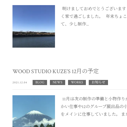
明けましておめでとうございます 
く家で過ごしました。 年末ちょ
て、少し制作...
WOOD STUDIO KUZE’S 12月の予定
BLOG
NEWS
WORKS
お知らせ
2021.12.04
11月は次の制作の準備と小物作り
かい仕事や12のグループ展出品の
をメインに仕事していました。 また祝