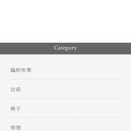
ok
er
Category
臨時休業
出店
椅子
修理