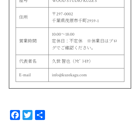
屋号
WOOD STUDIO KUZE’S
〒297-0002
住所
千葉県茂原市千町2959-1
10:00〜18:00
営業時間
定休日：不定休 ※休業日はブロ
グでご確認ください。
代表者名
久世 智也（ｸｾﾞ ﾄﾓﾔ）
E-mail
info@kuzekagu.com
Fa
T
共
ce
wi
有
bo
tt