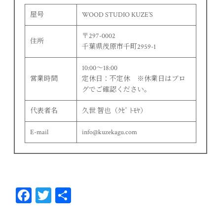
屋号
WOOD STUDIO KUZE’S
〒297-0002
住所
千葉県茂原市千町2959-1
10:00〜18:00
営業時間
定休日：不定休 ※休業日はブロ
グでご確認ください。
代表者名
久世 智也（ｸｾﾞ ﾄﾓﾔ）
E-mail
info@kuzekagu.com
Fa
T
共
ce
wi
有