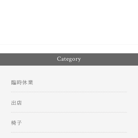
bo
tt
ok
er
Category
臨時休業
出店
椅子